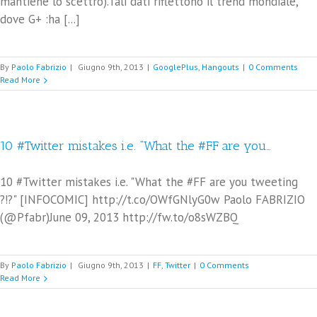
mantiene lo scettro).Tali dati riflettono il trend mondiale,
dove G+ :ha [...]
By
Paolo Fabrizio
|
Giugno 9th, 2013
|
GooglePlus
,
Hangouts
|
0 Comments
Read More
10 #Twitter mistakes i.e. “What the #FF are you…
10 #Twitter mistakes i.e. "What the #FF are you tweeting
?!?" [INFOCOMIC] http://t.co/OWfGNlyG0w Paolo FABRIZIO
(@Pfabr)June 09, 2013 http://fw.to/o8sWZBQ
By
Paolo Fabrizio
|
Giugno 9th, 2013
|
FF
,
Twitter
|
0 Comments
Read More