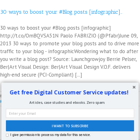
30 ways to boost your #Blog posts [infographic]…
30 ways to boost your #Blog posts [infographic]
http://t.co/OmBQVSA51N Paolo FABRIZIO (@Pfabr)June 09,
2013 30 ways to promote your blog posts and to drive more
traffic to your blog - infographicWondering what to do after
you write a blog post? Source: Launchgrowjoy Berrie Pelser,
Ber|Art Visual Design: Ber|Art Visual Design V.O.F. delivers
high-end secure (PCI-Compliant) [...]
Get free Digital Customer Service updates!
By
Paolo Fabrizio
|
Giugno 9th, 2013
|
Blog
|
0 Comments
Read More
Articles, case studies and ebooks. Zero spam.
I WANT TO SUBSCRIBE
I give permission to process my data for this service.