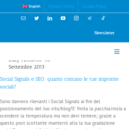
Cookies Policy
Privacy Policy
Cookie Policy
English
Email
Twitter
Linkedin
YouTube
Instagram
Newsletter
Daily Archives:
30
Settembre 2013
Social Signals e SEO: quanto contano le tue impronte
sociali?
Sono davvero rilevanti i Social Signals ai fini del
posizionamento del tuo sito/blog?E' finita la pacchia.Inizia a
scendere la temperatura ma non devi temere; grazie a
questo post scottante manterrò alta la tua gradazione