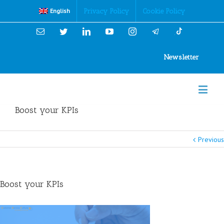
Cookies Policy
Privacy Policy
Cookie Policy
English
Email
Twitter
Linkedin
YouTube
Instagram
Newsletter
Boost your KPIs
Previous
Boost your KPIs