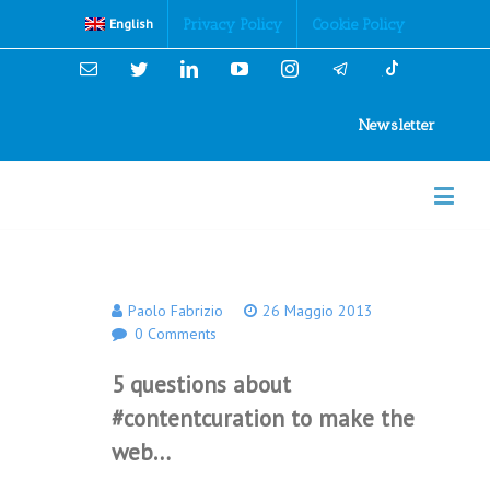
Cookies Policy
Privacy Policy
Cookie Policy
English
Email
Twitter
Linkedin
YouTube
Instagram
Newsletter
Paolo Fabrizio
26 Maggio 2013
0 Comments
5 questions about
#contentcuration to make the
web…