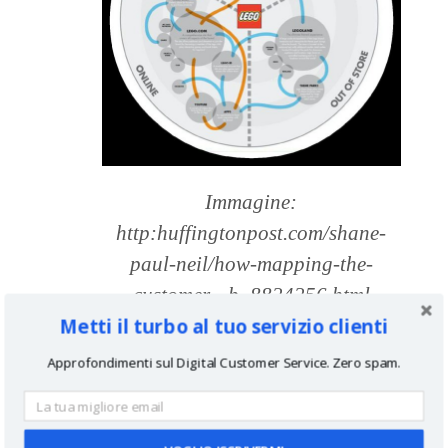
Immagine:
http:huffingtonpost.com/shane-
paul-neil/how-mapping-the-
customer-_b_8824256.html
Metti il turbo al tuo servizio clienti
Nel suo ultimo libro ‘
X: the
Approfondimenti sul Digital Customer Service. Zero spam.
experience when business meets
design
‘
,
Brian Solis
offre una
motivazione chiara per qualsiasi