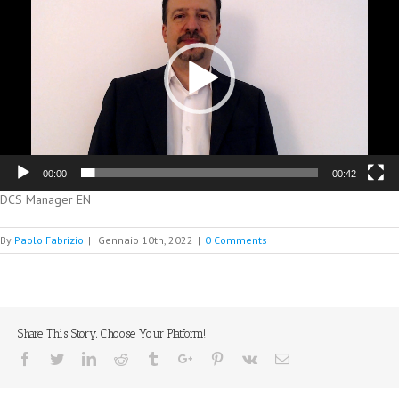
00:00
00:42
DCS Manager EN
By
Paolo Fabrizio
|
Gennaio 10th, 2022
|
0 Comments
Share This Story, Choose Your Platform!
Facebook
Twitter
Linkedin
Reddit
Tumblr
Google+
Pinterest
Vk
Email