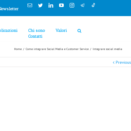
Cookies Policy
Email
Twitter
Linkedin
YouTube
Instagram
Newsletter
licazioni
Chi sono
Valori
Contatti
Home
/
Come integrare Social Media e Customer Service
/
Integrare social media
Previous