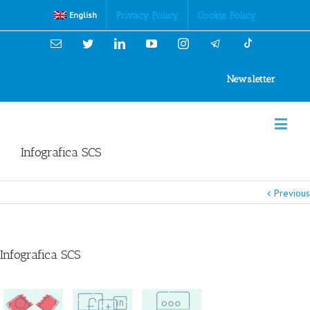
Cookies Policy
Privacy Policy
Cookie Policy
English
Email
Twitter
Linkedin
YouTube
Instagram
Newsletter
Infografica SCS
Previous
Infografica SCS