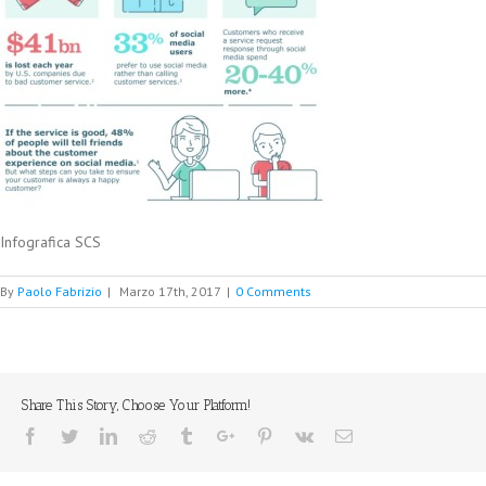
Infografica SCS
By
Paolo Fabrizio
|
Marzo 17th, 2017
|
0 Comments
Share This Story, Choose Your Platform!
Facebook
Twitter
Linkedin
Reddit
Tumblr
Google+
Pinterest
Vk
Email