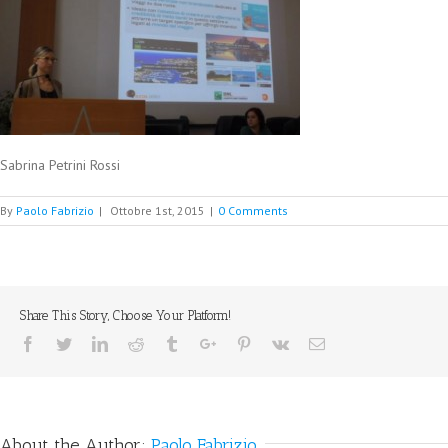
Sabrina Petrini Rossi
By
Paolo Fabrizio
|
Ottobre 1st, 2015
|
0 Comments
Share This Story, Choose Your Platform!
Facebook
Twitter
Linkedin
Reddit
Tumblr
Google+
Pinterest
Vk
Email
About the Author:
Paolo Fabrizio