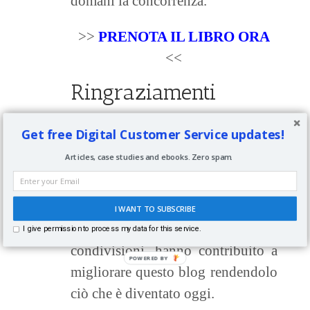
domani la concorrenza.
>>
PRENOTA IL LIBRO ORA
<<
Ringraziamenti
Get free Digital Customer Service updates!
Non posso concludere questo post
Articles, case studies and ebooks. Zero spam.
senza prima
ringraziare tutti i
lettori
di SocialMediaScrum ed in
particolare coloro i quali che,
I WANT TO SUBSCRIBE
attraverso i loro commenti e
I give permission to process my data for this service.
condivisioni, hanno contribuito a
migliorare questo blog rendendolo
ciò che è diventato oggi.