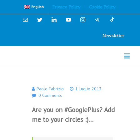
Cookies Policy
Privacy Policy
Cookie Policy
English
Email
Twitter
Linkedin
YouTube
Instagram
Newsletter
Paolo Fabrizio
1 Luglio 2013
0 Comments
Are you on #GooglePlus? Add
me to your circles :)…