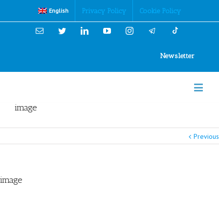
Cookies Policy
Privacy Policy
Cookie Policy
English
Email
Twitter
Linkedin
YouTube
Instagram
Newsletter
image
Previous
image