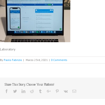
Laboratory
By
Paolo Fabrizio
|
Marzo 23rd, 2021
|
0 Comments
Share This Story, Choose Your Platform!
Facebook
Twitter
Linkedin
Reddit
Tumblr
Google+
Pinterest
Vk
Email