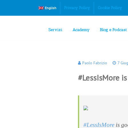
Privacy Policy
Cookie Policy
English
Servizi
Academy
Blog e Podcast
Paolo Fabrizio
7 Giu
#LessIsMore is
#LessIsMore
is go