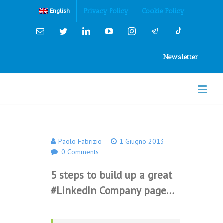
Cookies Policy
Privacy Policy
Cookie Policy
English
Email
Twitter
Linkedin
YouTube
Instagram
Newsletter
Paolo Fabrizio
1 Giugno 2013
0 Comments
5 steps to build up a great
#LinkedIn Company page…