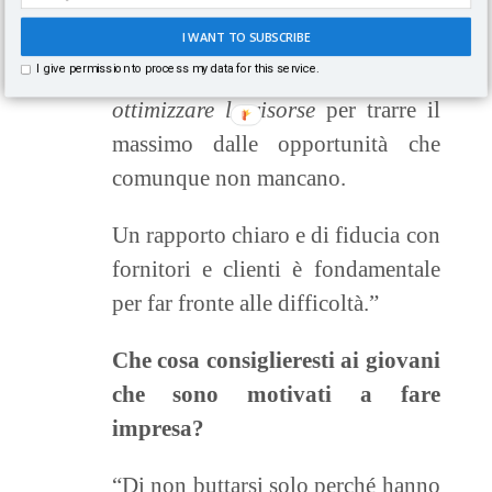
questo senso ogni debole segnale.
I WANT TO SUBSCRIBE
Inoltre, in modo pragmantico
I give permission to process my data for this service.
controlliamo i costi
e cerchiamo di
ottimizzare le risorse
per trarre il
massimo dalle opportunità che
comunque non mancano.
Un rapporto chiaro e di fiducia con
fornitori e clienti è fondamentale
per far fronte alle difficoltà.”
Che cosa consiglieresti ai giovani
che sono motivati a fare
impresa?
“Di non buttarsi solo perché hanno