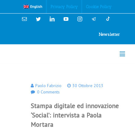
Cookies Policy
Privacy Policy
Cookie Policy
English
Email
Twitter
Linkedin
YouTube
Instagram
Newsletter
Paolo Fabrizio
30 Ottobre 2013
0 Comments
Stampa digitale ed innovazione
‘Social’: intervista a Paola
Mortara