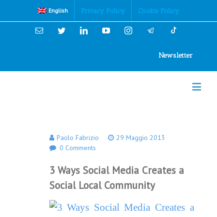
Cookies Policy
Privacy Policy
Cookie Policy
English
Email
Twitter
Linkedin
YouTube
Instagram
Newsletter
Paolo Fabrizio
29 Maggio 2013
0 Comments
3 Ways Social Media Creates a
Social Local Community