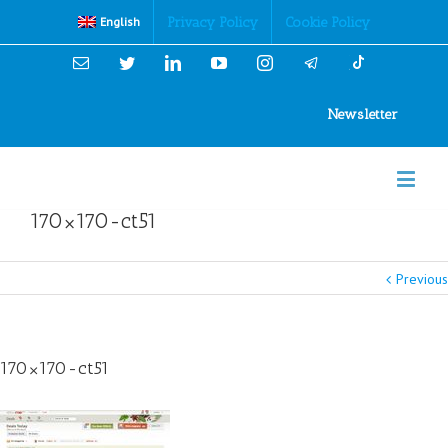
Cookies Policy
Privacy Policy
Cookie Policy
English
Email
Twitter
Linkedin
YouTube
Instagram
Newsletter
170×170-ct51
Previous
170×170-ct51