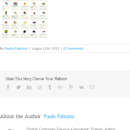
By
Paolo Fabrizio
|
Luglio 11th, 2015
|
0 Comments
Share This Story, Choose Your Platform!
Facebook
Twitter
Linkedin
Reddit
Tumblr
Google+
Pinterest
Vk
Email
About the Author:
Paolo Fabrizio
Digital Customer Service Consultant, Trainer, Author,