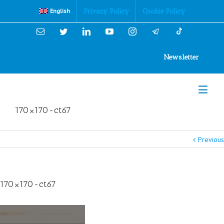
Cookies Policy
Privacy Policy
Cookie Policy
English
Email
Twitter
Linkedin
YouTube
Instagram
Newsletter
170×170-ct67
Previous
170×170-ct67