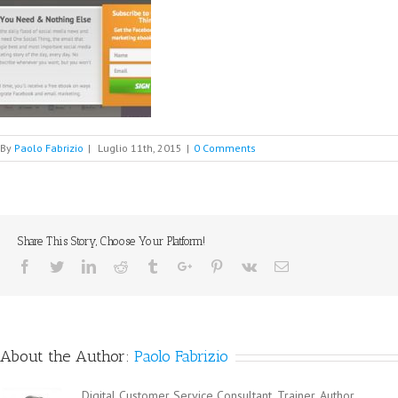
By
Paolo Fabrizio
|
Luglio 11th, 2015
|
0 Comments
Share This Story, Choose Your Platform!
Facebook
Twitter
Linkedin
Reddit
Tumblr
Google+
Pinterest
Vk
Email
About the Author:
Paolo Fabrizio
Digital Customer Service Consultant, Trainer, Author,