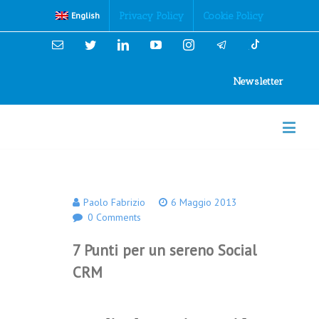
Cookies Policy
Privacy Policy
Cookie Policy
English
Email
Twitter
Linkedin
YouTube
Instagram
Newsletter
Paolo Fabrizio
6 Maggio 2013
0 Comments
7 Punti per un sereno Social
CRM