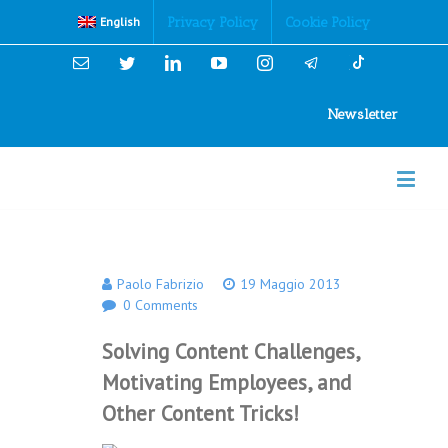
Cookies Policy
Privacy Policy
Cookie Policy
English
Email
Twitter
Linkedin
YouTube
Instagram
Newsletter
Paolo Fabrizio
19 Maggio 2013
0 Comments
Solving Content Challenges,
Motivating Employees, and
Other Content Tricks!