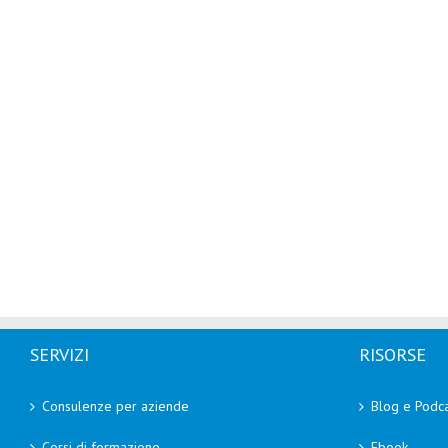
SERVIZI
RISORSE
Consulenze per aziende
Blog e Podca
Corsi di formazione
Ebook