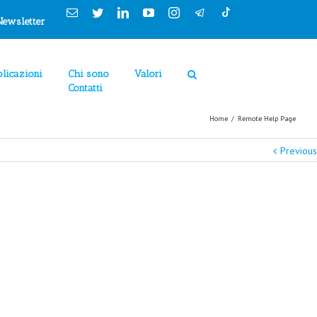
Cookies Policy
Email
Twitter
Linkedin
YouTube
Instagram
Newsletter
licazioni
Chi sono
Valori
Contatti
Home
/
Remote Help Page
Previous