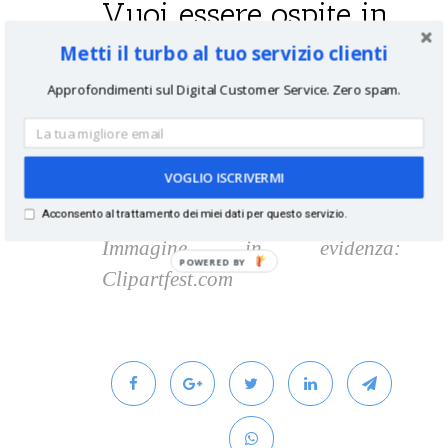
Vuoi essere ospite in
Metti il turbo al tuo servizio clienti
questo podcast?
Approfondimenti sul Digital Customer Service. Zero spam.
Sei un manager del servizio clienti
e
vuoi essere intervistato
in
VOGLIO ISCRIVERMI
questo podcast?
contattami
.
Acconsento al trattamento dei miei dati per questo servizio.
Immagine in evidenza:
Clipartfest.com