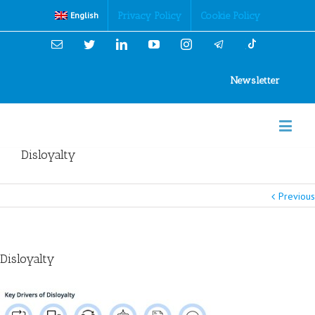
Cookies Policy
Privacy Policy
Cookie Policy
English
Email
Twitter
Linkedin
YouTube
Instagram
Newsletter
Disloyalty
Previous
Disloyalty