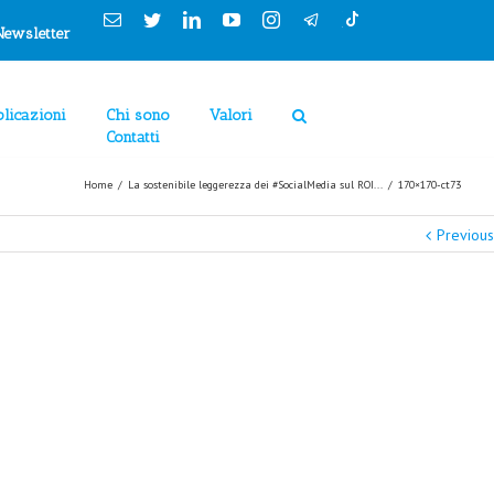
Cookies Policy
Email
Twitter
Linkedin
YouTube
Instagram
Newsletter
licazioni
Chi sono
Valori
Contatti
Home
/
La sostenibile leggerezza dei #SocialMedia sul ROI...
/
170×170-ct73
Previous