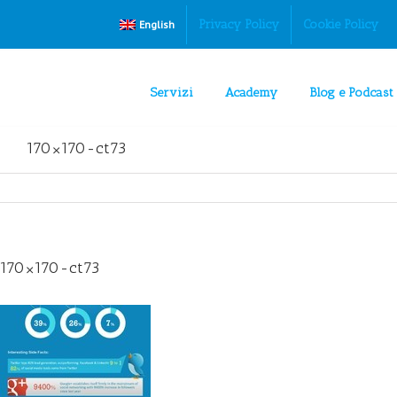
Privacy Policy
Cookie Policy
English
Servizi
Academy
Blog e Podcast
170×170-ct73
170×170-ct73