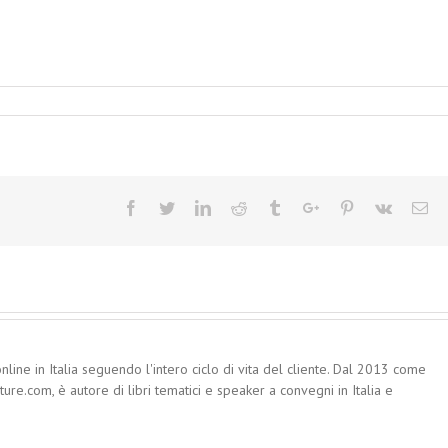
Facebook
Twitter
Linkedin
Reddit
Tumblr
Google+
Pinterest
Vk
Em
nline in Italia seguendo l'intero ciclo di vita del cliente. Dal 2013 come
re.com, è autore di libri tematici e speaker a convegni in Italia e