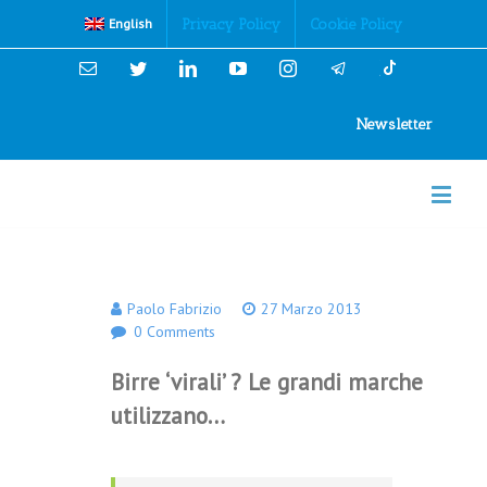
Cookies Policy
Privacy Policy
Cookie Policy
English
Email
Twitter
Linkedin
YouTube
Instagram
Newsletter
Paolo Fabrizio
27 Marzo 2013
0 Comments
Birre ‘virali’ ? Le grandi marche
utilizzano…