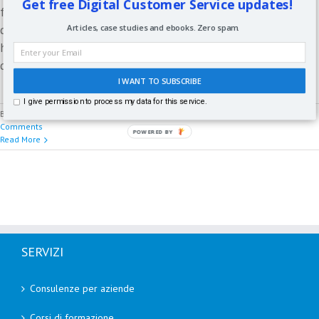
Get free Digital Customer Service updates!
formato un gap di competenze tra assistenti ‘più esperti’ e
quelli più giovani di età. In sostanza due generazioni che
Articles, case studies and ebooks. Zero spam.
hanno peculiarità e caratteristiche ben distinte l’una
dall’altra. [...]
I WANT TO SUBSCRIBE
I give permission to process my data for this service.
By
Paolo Fabrizio
|
Settembre 25th, 2019
|
Digital Customer Service
|
0
Comments
POWERED
Read More
BY
SERVIZI
Consulenze per aziende
Corsi di formazione