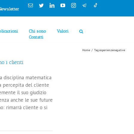
Email
Twitter
Linkedin
YouTube
Instagram
Newsletter
licazioni
Chi sono
Valori
Contatti
Home
/
Tag:
esperienzenegative
o i clienti
una disciplina matematica
 percepita del cliente
emente il suo giudizio
enza anche le sue future
o: rimarrà cliente o si