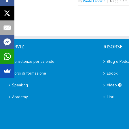
By
Paolo Fabrizio
|
Maggio 3rd,
SERVIZI
RISORSE
Consulenze per aziende
Blog e Podca
Corsi di formazione
Ebook
Speaking
Video
Academy
Libri