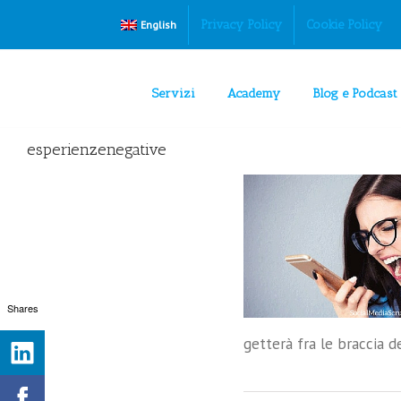
Privacy Policy
Cookie Policy
English
Servizi
Academy
Blog e Podcast
esperienzenegative
e emozioni negative che allontanano i clienti
Customer Experience
Shares
getterà fra le braccia d