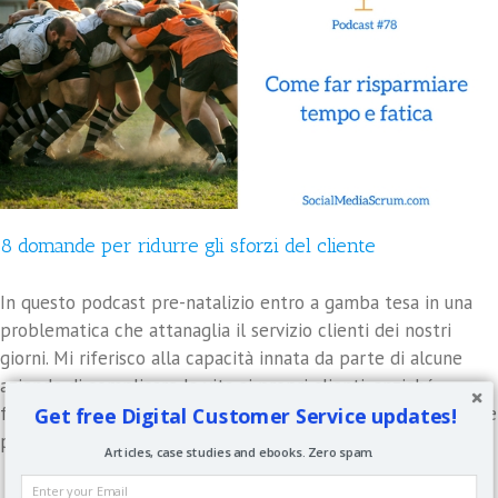
8 domande per ridurre gli sforzi del cliente
In questo podcast pre-natalizio entro a gamba tesa in una
problematica che attanaglia il servizio clienti dei nostri
giorni. Mi riferisco alla capacità innata da parte di alcune
aziende di complicare la vita ai propri clienti, anziché
Get free Digital Customer Service updates!
facilitarla. Oggi come oggi è invece necessario anticipare ove
possibile le domande dei clienti e comunque offrire loro [...]
Articles, case studies and ebooks. Zero spam.