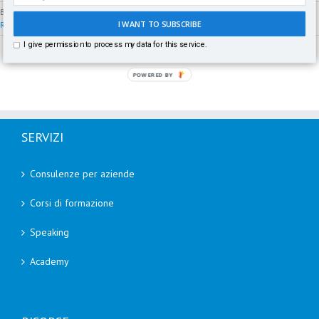
By
Paolo Fabrizio
|
Dicembre 22nd, 2016
|
Servizio Clienti
|
0 Comments
I WANT TO SUBSCRIBE
Read More
I give permission to process my data for this service.
POWERED BY
SERVIZI
Consulenze per aziende
Corsi di formazione
Speaking
Academy