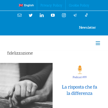
Cookies Policy
Privacy Policy
Cookie Policy
English
Email
Twitter
Linkedin
YouTube
Instagram
Newsletter
fidelizzazione