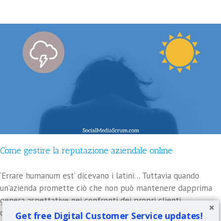
Come gestire la reputazione aziendale online
‘Errare humanum est’ dicevano i latini… Tuttavia quando
un’azienda promette ciò che non può mantenere dapprima
genera aspettative nei confronti dei propri clienti,
dopodiché le vanifica. Si verifica così un vero e proprio
Get free Digital Customer Service updates!