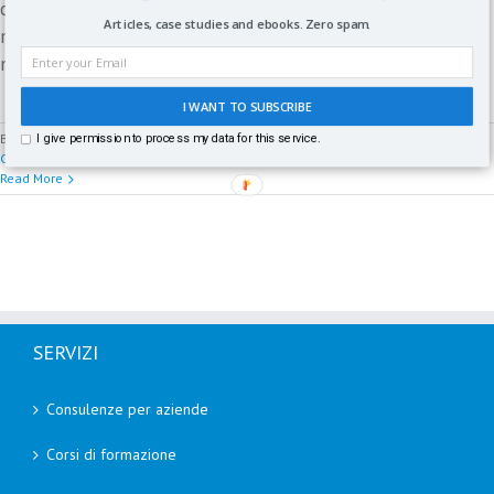
cortocircuito che si traduce in un pericoloso boomerang
Articles, case studies and ebooks. Zero spam.
mediatico dal momento che i consumatori utilizzano i social
network anche per dare voce [...]
I WANT TO SUBSCRIBE
By
Paolo Fabrizio
|
Febbraio 16th, 2016
|
Digital Customer Service
|
0
I give permission to process my data for this service.
Comments
Read More
SERVIZI
Consulenze per aziende
Corsi di formazione