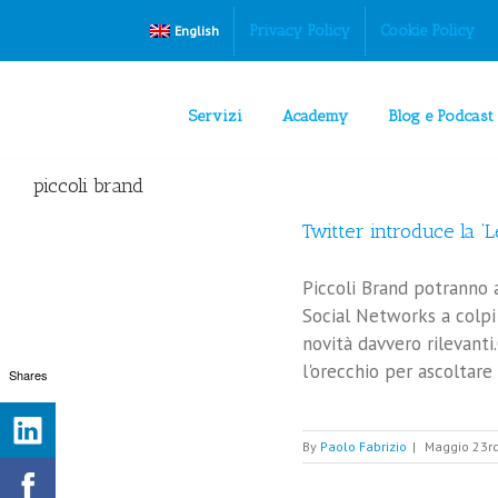
Privacy Policy
Cookie Policy
English
Servizi
Academy
Blog e Podcast
piccoli brand
Twitter introduce la ‘
Piccoli Brand potranno a
Social Networks a colpi d
novità davvero rilevant
l'orecchio per ascoltare l
Shares
By
Paolo Fabrizio
|
Maggio 23rd