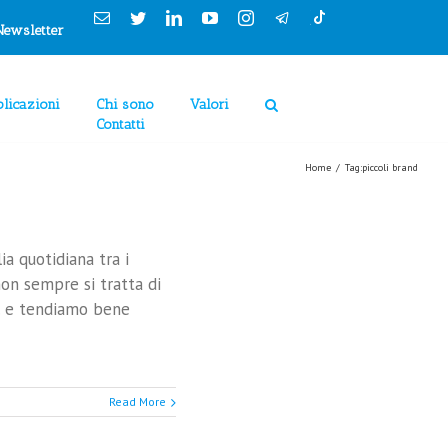
Email
Twitter
Linkedin
YouTube
Instagram
Newsletter
licazioni
Chi sono
Valori
Contatti
Home
/
Tag:
piccoli brand
a quotidiana tra i
 non sempre si tratta di
.. e tendiamo bene
Read More