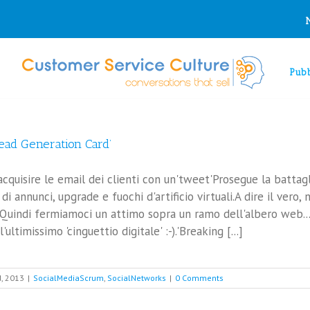
Pubb
Lead Generation Card’
cquisire le email dei clienti con un'tweet'Prosegue la battagli
i annunci, upgrade e fuochi d'artificio virtuali.A dire il vero,
i.Quindi fermiamoci un attimo sopra un ramo dell'albero web.
'ultimissimo 'cinguettio digitale' :-).'Breaking [...]
, 2013
|
SocialMediaScrum
,
SocialNetworks
|
0 Comments