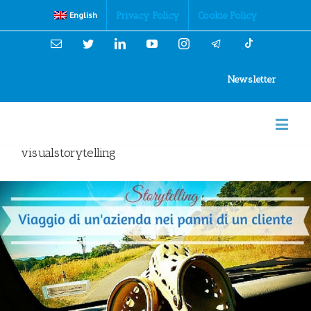
Cookies Policy
Privacy Policy
Cookie Policy
English
Email
Twitter
Linkedin
YouTube
Instagram
Newsletter
visualstorytelling