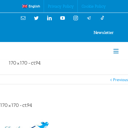
Cookies Policy
Privacy Policy
Cookie Policy
English
Email
Twitter
Linkedin
YouTube
Instagram
Newsletter
170×170-ct94
Previous
170×170-ct94