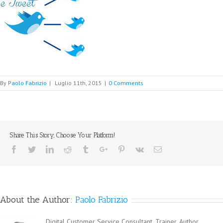
By
Paolo Fabrizio
|
Luglio 11th, 2015
|
0 Comments
Share This Story, Choose Your Platform!
Facebook
Twitter
Linkedin
Reddit
Tumblr
Google+
Pinterest
Vk
Email
About the Author:
Paolo Fabrizio
Digital Customer Service Consultant, Trainer, Author,