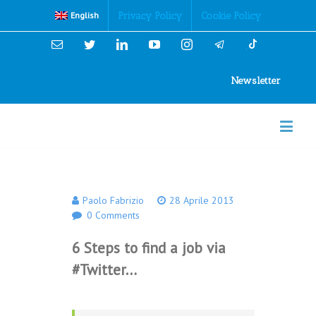
Cookies Policy
Privacy Policy
Cookie Policy
English
Email
Twitter
Linkedin
YouTube
Instagram
Newsletter
Paolo Fabrizio
28 Aprile 2013
0 Comments
6 Steps to find a job via
#Twitter…