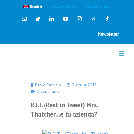
Cookies Policy
Privacy Policy
Cookie Policy
English
Email
Twitter
Linkedin
YouTube
Instagram
Newsletter
Paolo Fabrizio
9 Aprile 2013
0 Comments
R.I.T. (Rest in Tweet) Mrs.
Thatcher…e tu azienda?