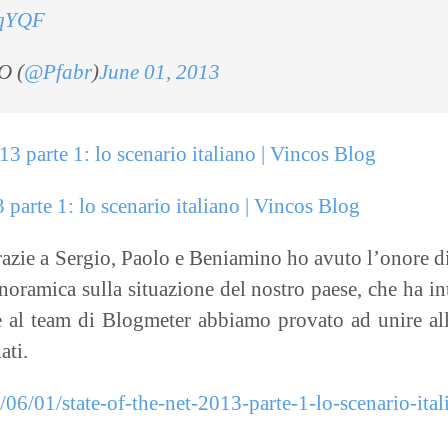
IqYQF
O (
@Pfabr
)
June 01, 2013
 parte 1: lo scenario italiano | Vincos Blog
zie a Sergio, Paolo e Beniamino ho avuto l’onore di d
oramica sulla situazione del nostro paese, che ha int
 al team di Blogmeter abbiamo provato ad unire all’
ati.
3/06/01/state-of-the-net-2013-parte-1-lo-scenario-ital