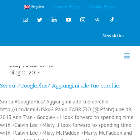
Cookies Policy
Privacy Policy
Cookie Policy
English
Email
Twitter
Linkedin
YouTube
Instagram
Newsletter
Daily Archives:
18
Giugno 2013
Sei su #GooglePlus? Aggiungimi alle tue cerchie…
Sei su #GooglePlus? Aggiungimi alle tue cerchie
http://t.co/IcmI4USkuG Paolo FABRIZIO (@Pfabr)June 18,
2013 Ann Tran - Google+ - I look forward to spending time
with +Calvin Lee +Misty...I look forward to spending time
with +Calvin Lee +Misty McPadden +Marty McPadden and