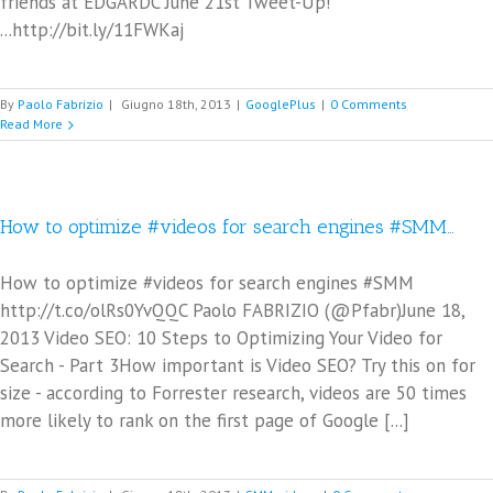
friends at EDGARDC June 21st Tweet-Up!
...http://bit.ly/11FWKaj
By
Paolo Fabrizio
|
Giugno 18th, 2013
|
GooglePlus
|
0 Comments
Read More
How to optimize #videos for search engines #SMM…
How to optimize #videos for search engines #SMM
http://t.co/olRs0YvQQC Paolo FABRIZIO (@Pfabr)June 18,
2013 Video SEO: 10 Steps to Optimizing Your Video for
Search - Part 3How important is Video SEO? Try this on for
size - according to Forrester research, videos are 50 times
more likely to rank on the first page of Google [...]