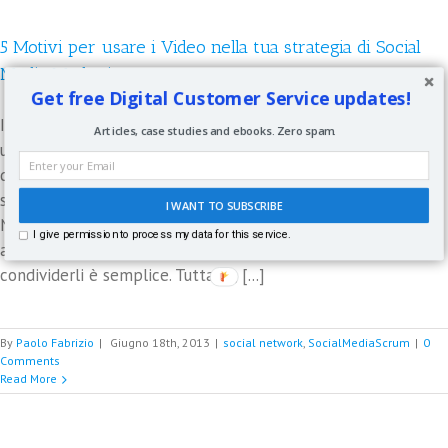
5 Motivi per usare i Video nella tua strategia di Social
Media Marketing
Get free Digital Customer Service updates!
I video amplificano la tua visibilità online. E questo è solo
Articles, case studies and ebooks. Zero spam.
uno degli aspetti importanti... Social Video Oggi ti parlerò
dei video e della loro crescente importanza strategica
soprattutto se associati all'utilizzo dei Social
I WANT TO SUBSCRIBE
Network.Sicuramente conosci già You Tube e Vimeo dove
I give permission to process my data for this service.
avrai cercato e/o caricato video di ogni genere.Tra l'altro
condividerli è semplice. Tuttavia, [...]
By
Paolo Fabrizio
|
Giugno 18th, 2013
|
social network
,
SocialMediaScrum
|
0
Comments
Read More