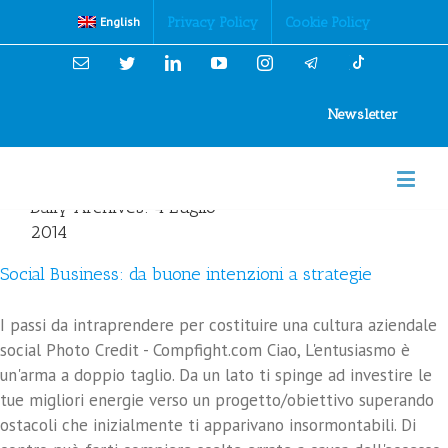
Cookies Policy
Privacy Policy
Cookie Policy
English
Email
Twitter
Linkedin
YouTube
Instagram
Newsletter
Daily Archives:
4 Luglio
2014
Social Business: da buone intenzioni a strategie
I passi da intraprendere per costituire una cultura aziendale
social Photo Credit - Compfight.com Ciao, L'entusiasmo è
un'arma a doppio taglio. Da un lato ti spinge ad investire le
tue migliori energie verso un progetto/obiettivo superando
ostacoli che inizialmente ti apparivano insormontabili. Di