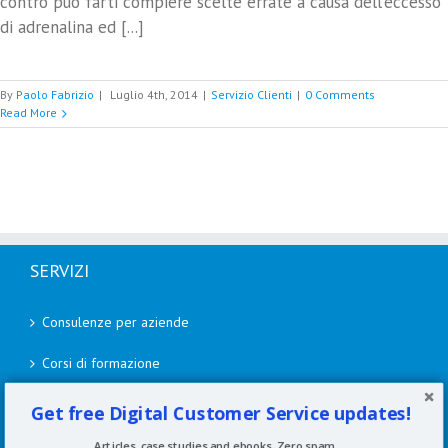
contro può farti compiere scelte errate a causa dell'eccesso
di adrenalina ed [...]
By
Paolo Fabrizio
|
Luglio 4th, 2014
|
Servizio Clienti
|
0 Comments
Read More
SERVIZI
Consulenze per aziende
Corsi di formazione
Speaking
Get free Digital Customer Service updates!
Academy
Articles, case studies and ebooks. Zero spam.