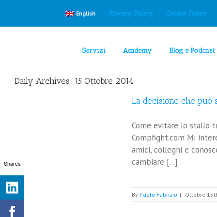
Privacy Policy
Cookie Policy
English
Su questo Sito Web utilizziamo cookie tecnici e, prev
Servizi
Academy
Blog e Podcast
Daily Archives:
15 Ottobre 2014
La decisione che può s
Come evitare lo stallo t
Compfight.com Mi intere
amici, colleghi e conosc
cambiare [...]
Shares
By
Paolo Fabrizio
|
Ottobre 15t