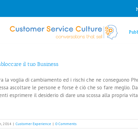
io tuo consenso, cookie di profilazione di terze parti. Se sei d'accordo 
Pubb
bloccare il tuo Business
ra la voglia di cambiamento ed i rischi che ne conseguono Pho
ssa ascoltare le persone e forse è ciò che so fare meglio. D
enti esprimere il desiderio di dare una scossa alla propria vit
h, 2014
|
Customer Experience
|
0 Comments