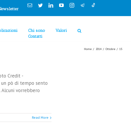
Email
Twitter
Linkedin
YouTube
Instagram
clicca "Accetto"
Newsletter
Cookie Policy
Accetto
Rimuovi
licazioni
Chi sono
Valori
Contatti
Home
/
2014
/
Ottobre
/
15
to Credit -
a un pò di tempo sento
a. Alcuni vorrebbero
Read More