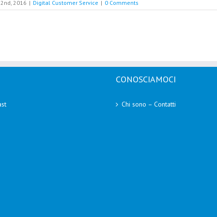
2nd, 2016
|
Digital Customer Service
|
0 Comments
CONOSCIAMOCI
st
Chi sono – Contatti