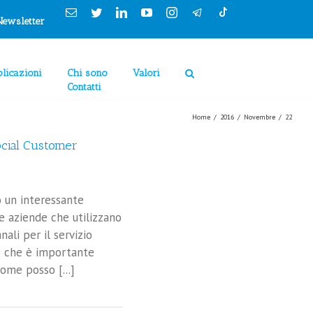
Email
Twitter
Linkedin
YouTube
Instagram
Newsletter
licazioni
Chi sono
Valori
Contatti
Home
/
2016
/
Novembre
/
22
ocial Customer
o un interessante
e aziende che utilizzano
ali per il servizio
ciò che è importante
come posso [...]