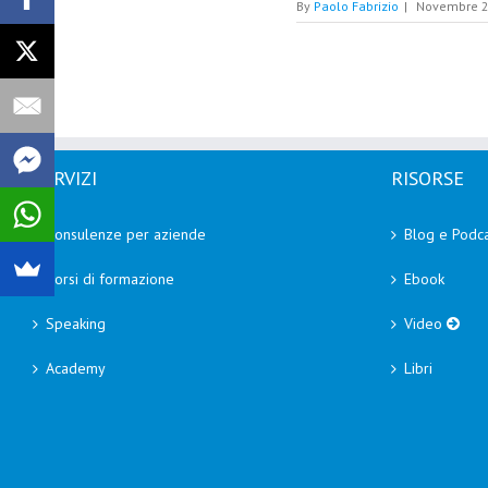
By
Paolo Fabrizio
|
Novembre 2
SERVIZI
RISORSE
Consulenze per aziende
Blog e Podca
Corsi di formazione
Ebook
Speaking
Video
Academy
Libri