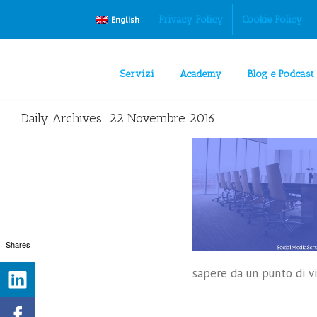
Privacy Policy
Cookie Policy
English
Servizi
Academy
Blog e Podcast
Daily Archives:
22 Novembre 2016
Come preparare la tua azienda al Social
Customer Service
Digital Customer Service
Shares
sapere da un punto di vis