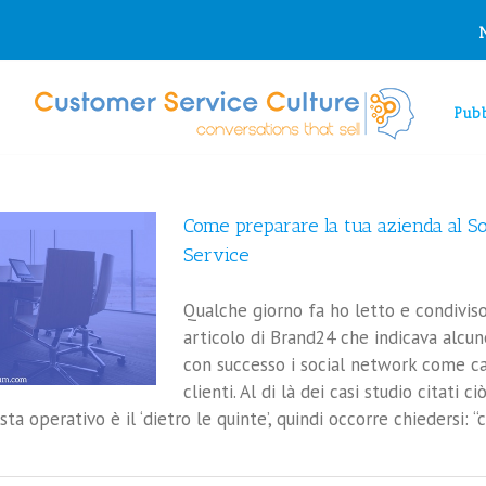
Pubb
Come preparare la tua azienda al S
Service
Qualche giorno fa ho letto e condivis
articolo di Brand24 che indicava alcun
con successo i social network come can
clienti. Al di là dei casi studio citati 
ta operativo è il ‘dietro le quinte’, quindi occorre chiedersi: “