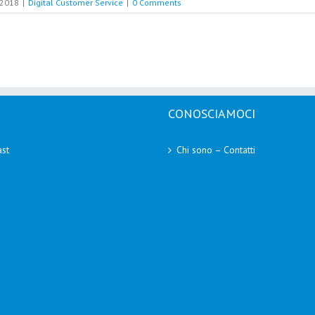
 2018
|
Digital Customer Service
|
0 Comments
CONOSCIAMOCI
st
Chi sono – Contatti