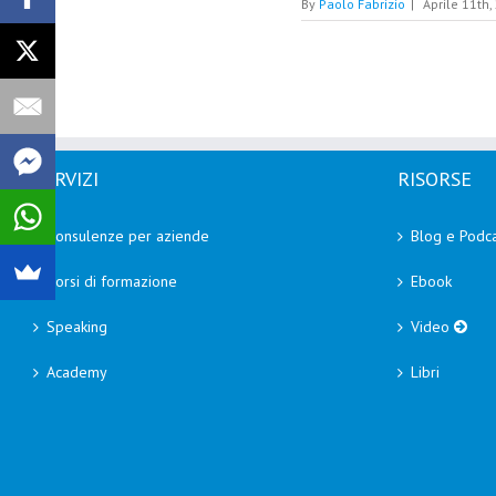
By
Paolo Fabrizio
|
Aprile 11th,
SERVIZI
RISORSE
Consulenze per aziende
Blog e Podca
Corsi di formazione
Ebook
Speaking
Video
Academy
Libri