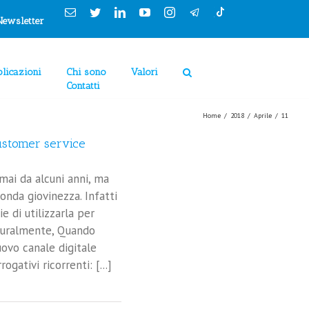
Email
Twitter
Linkedin
YouTube
Instagram
clicca "Accetto"
Newsletter
Cookie Policy
Accetto
Rimuovi
licazioni
Chi sono
Valori
Contatti
Home
/
2018
/
Aprile
/
11
customer service
mai da alcuni anni, ma
onda giovinezza. Infatti
 di utilizzarla per
Naturalmente, Quando
uovo canale digitale
gativi ricorrenti: [...]