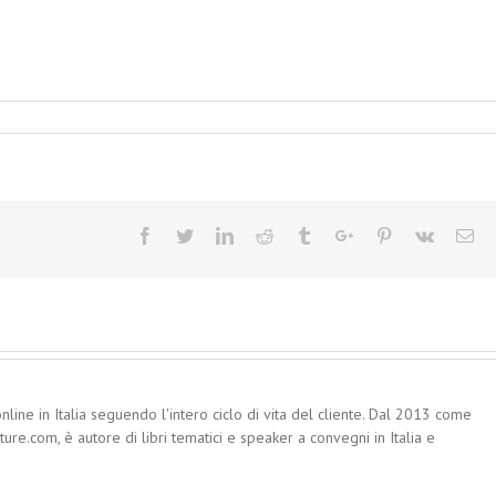
Facebook
Twitter
Linkedin
Reddit
Tumblr
Google+
Pinterest
Vk
Em
nline in Italia seguendo l'intero ciclo di vita del cliente. Dal 2013 come
re.com, è autore di libri tematici e speaker a convegni in Italia e