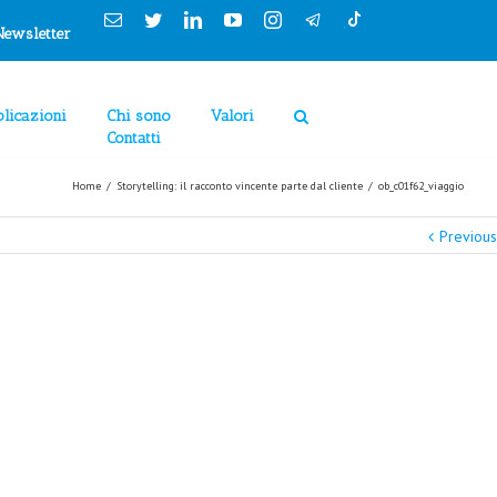
Cookies Policy
Email
Twitter
Linkedin
YouTube
Instagram
Newsletter
licazioni
Chi sono
Valori
Contatti
Home
/
Storytelling: il racconto vincente parte dal cliente
/
ob_c01f62_viaggio
Previous