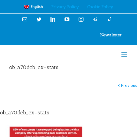
Cookies Policy
Privacy Policy
Cookie Policy
English
Email
Twitter
Linkedin
YouTube
Instagram
Newsletter
ob_a70dcb_cx-stats
Previous
ob_a70dcb_cx-stats