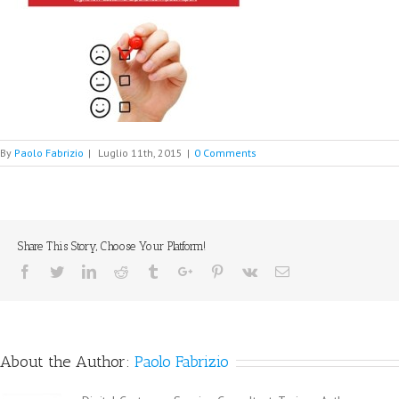
By
Paolo Fabrizio
|
Luglio 11th, 2015
|
0 Comments
Share This Story, Choose Your Platform!
Facebook
Twitter
Linkedin
Reddit
Tumblr
Google+
Pinterest
Vk
Email
About the Author:
Paolo Fabrizio