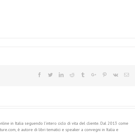
Facebook
Twitter
Linkedin
Reddit
Tumblr
Google+
Pinterest
Vk
Em
nline in Italia seguendo l'intero ciclo di vita del cliente. Dal 2013 come
re.com, è autore di libri tematici e speaker a convegni in Italia e