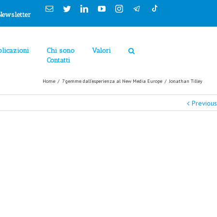
Cookies Policy
Email
Twitter
Linkedin
YouTube
Instagram
Newsletter
licazioni
Chi sono
Valori
Contatti
Home
/
7 gemme dall'esperienza al New Media Europe
/
Jonathan Tilley
Previous