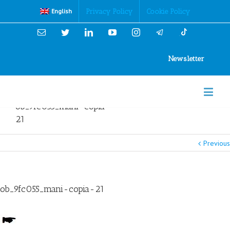
Cookies Policy
Privacy Policy
Cookie Policy
English
Email
Twitter
Linkedin
YouTube
Instagram
Newsletter
ob_9fc055_mani-copia-
21
Previous
ob_9fc055_mani-copia-21