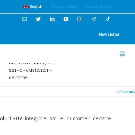
Cookies Policy
Privacy Policy
Cookie Policy
English
Email
Twitter
Linkedin
YouTube
Instagram
Newsletter
ob_416119_integrare-
sm-e-customer-
service
Previous
ob_416119_integrare-sm-e-customer-service