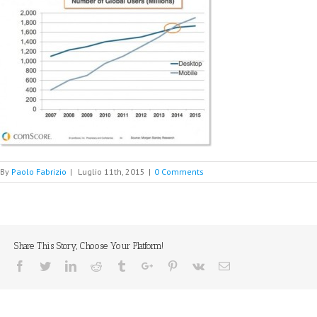
By
Paolo Fabrizio
|
Luglio 11th, 2015
|
0 Comments
Share This Story, Choose Your Platform!
Facebook
Twitter
Linkedin
Reddit
Tumblr
Google+
Pinterest
Vk
Email