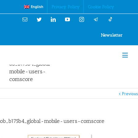
Cookies Policy
Privacy Policy
Cookie Policy
English
Email
Twitter
Linkedin
YouTube
Instagram
Newsletter
ob_b175b4_global-
mobile-users-
comscore
Previous
ob_b175b4_global-mobile-users-comscore