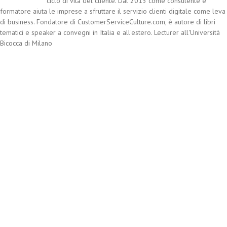
ciclo di vita del cliente. Dal 2013 come consulente e
formatore aiuta le imprese a sfruttare il servizio clienti digitale come leva
di business. Fondatore di CustomerServiceCulture.com, è autore di libri
tematici e speaker a convegni in Italia e all'estero. Lecturer all'Università
Bicocca di Milano