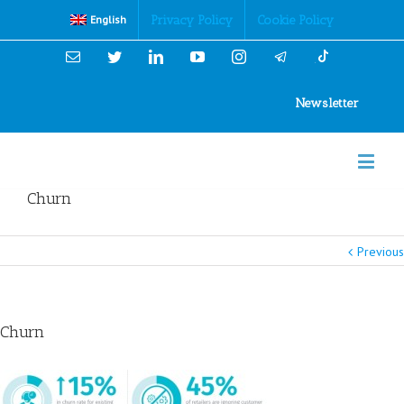
Cookies Policy
Privacy Policy
Cookie Policy
English
Email
Twitter
Linkedin
YouTube
Instagram
Newsletter
Churn
Previous
Churn