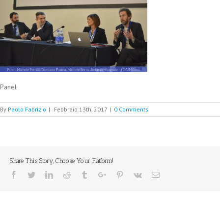
Panel
By
Paolo Fabrizio
|
Febbraio 13th, 2017
|
0 Comments
Share This Story, Choose Your Platform!
Facebook
Twitter
Linkedin
Reddit
Tumblr
Google+
Pinterest
Vk
Email