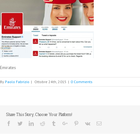
Emirates
By
Paolo Fabrizio
|
Ottobre 24th, 2015
|
0 Comments
Share This Story, Choose Your Platform!
Facebook
Twitter
Linkedin
Reddit
Tumblr
Google+
Pinterest
Vk
Email