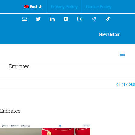
Cookies Policy
Privacy Policy
Cookie Policy
English
Email
Twitter
Linkedin
YouTube
Instagram
Newsletter
Emirates
Previous
Emirates